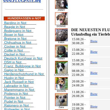
www.FLUGPATE.org
JIMMY
HUNDERASSEN in NOT
Bardino in Not
Beagle in Not
DONNIE
DIE NEUESTEN FLUGP
Bodeguero in Not
Urlaubsflug ein Tierleb
Boxer in Not
Bretone in Not
15.08.26 -
Biete
Chihuahua in Not
FARA
30.08.26
Cocker in Not
15.08.26 -
Collie in Not
Biete
22.08.26
Dackel in Not
Deutsch Kurzhaar in Not
TIMMY
15.08.26 -
DSH in Not
Biete
30.08.26
Franz. Bulldogge in Not
Galgo in Not
08.08.26 -
Biete
Herdenschutzhund in Not
22.08.26
CASSANDRA
Husky in Not
20.08.26 -
Jack Russell in Not
Biete
24.08.26
Labrador in Not
Maremmano in Not
EDISON
11.08.26 -
Podenco in Not
Biete
26.08.26
Pointer in Not
Pudel in Not
19.08.26 -
Ratonero in Not
Biete
Zaira
22.08.26
Rottweiler in Not