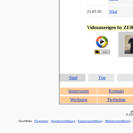
23.05.26
Waal
Videoanzeigen by ZE
Start
Top
Impressum
Kontakt
Werbung
Tierheime
g
© 20
Suchlinks:
Flugpaten
-
Hundevermittlung
-
Katzenvermittlung
-
Welpenvermittlung
-