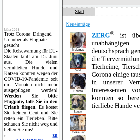
Start
Neueinträge
März 2023
®
Trotz Corona: Dringend
ZERG
ist übe
Urlauber als Flugpate
unabhängigen
gesucht
deutschsprachige
Die Reisewarnung für EU-
Malamas
Staaten läuft am 15. Juni
die Tiervermittlu
aus. Die vielen
Tierheime, Tiersc
vermittelten Hunde und
Vital
Katzen konnten wegen der
Corona einige ta
COVID-19-Pandemie seit
in unserer Ver
drei Monaten nicht mehr
Interessenten vo
ausgepflogen werden!
Renata
Werden Sie bitte
konnten so ber
Flugpate, falls Sie in den
tierliebe Hände ve
Urlaub fliegen.
Es kostet
Sie keinen Cent und Sie
Logan
retten ein Tierleben! Bitte
schauen Sie nicht weg und
helfen Sie uns!
Cookie und
zu
»