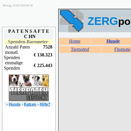
Montag, 10.08.2026 08:48
ZERG
po
P A T E N S
A F T E
C H
N
Home
Hunde
Spenden-Ba
rometer
Anzahl Paten
7528
Tiernotruf
Flugpate
monatl.
€ 138.323
Spenden
einmalige
€ 225.443
Spenden
Hunde
Katzen
Hilfe?