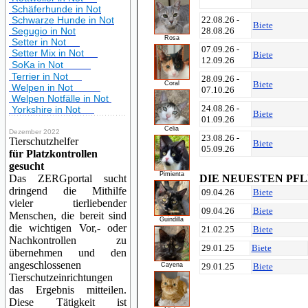
Schäferhunde in Not
Schwarze Hunde in Not
22.08.26 -
Biete
Segugio in Not
28.08.26
Rosa
Setter in Not
07.09.26 -
Setter Mix in Not
Biete
12.09.26
SoKa in Not
Terrier in Not
28.09.26 -
Biete
Coral
Welpen in Not
07.10.26
Welpen Notfälle in Not
24.08.26 -
Yorkshire in Not
Biete
01.09.26
Celia
Dezember 2022
23.08.26 -
Tierschutzhelfer
Biete
05.09.26
für Platzkontrollen
gesucht
Pimienta
Das ZERGportal sucht
DIE NEUESTEN PF
dringend die Mithilfe
09.04.26
Biete
vieler tierliebender
09.04.26
Biete
Menschen, die bereit sind
Guindilla
die wichtigen Vor,- oder
21.02.25
Biete
Nachkontrollen zu
29.01.25
Biete
übernehmen und den
angeschlossenen
Cayena
29.01.25
Biete
Tierschutzeinrichtungen
das Ergebnis mitteilen.
Diese Tätigkeit ist