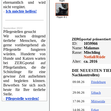
Night
ehrenamtlich und wird
nicht vergütet.
Ich möchte helfen!
»
Pippin & L
September 2022
Pflegestellen gesucht
Wir suchen dringend
ZERGportal präsentiert
tierliebe Menschen, die
ID:
1059966
gerne vorübergehend als
Name:
Malamas
Pflegestelle fungieren
Rasse:
Mischling
würden. Hunderte von
Notfall/Rüde
Hunde und Katzen warten
Alter:
ca. 2016
bei ZERGportal auf
Pflegefamilien, die die
DIE NEUESTEN TIE
Schützlinge für eine
Nachkontrollen)
gewisse Zeit aufnehmen
und begleiten können.
09.08.26
Friedeburg
Bewerben Sie sich noch
heute für Ihre tierliebe
29.06.26
Urbach
Stelle.
Pflegestelle werden!
»
17.06.26
Mittweida
14.06.26
Erfurt